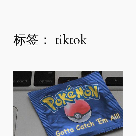
跳
至
内
容
标签：
tiktok