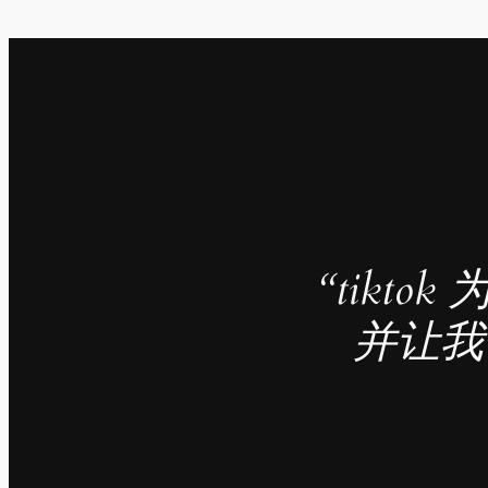
“tik
并让我