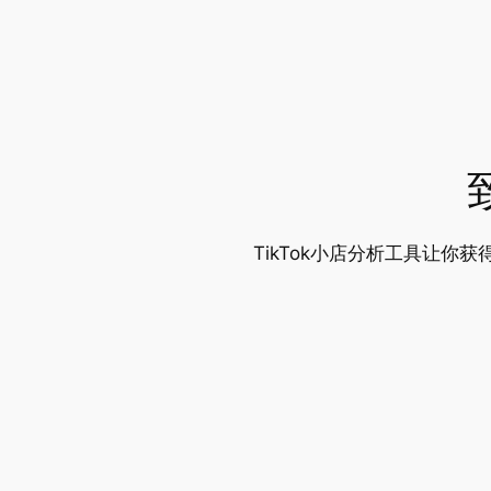
跳
至
内
容
TikTok小店分析工具让你获