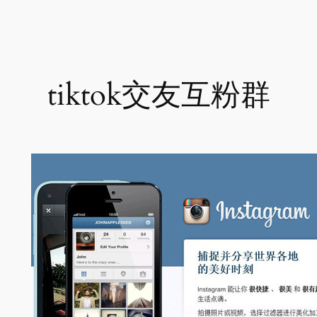
跳
至
内
容
tiktok交友互粉群