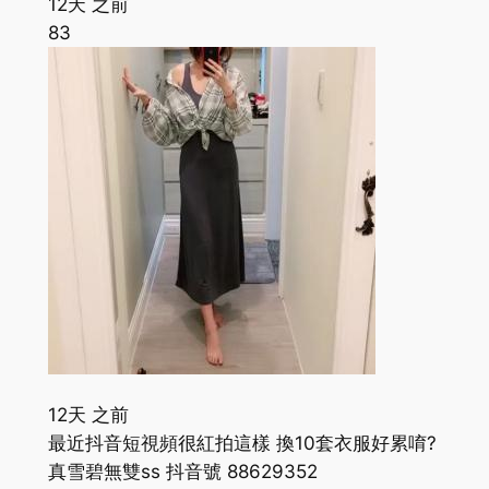
12天 之前
83
12天 之前
最近抖音短視頻很紅拍這樣 換10套衣服好累唷?
真雪碧無雙ss 抖音號 88629352