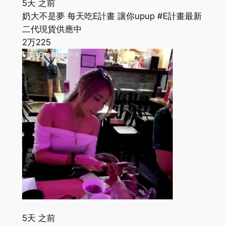
5天 之前
奶大不是夢 每天吃E計畫 讓你upup #E計畫最新
二代現貨供應中
2万
225
5天 之前