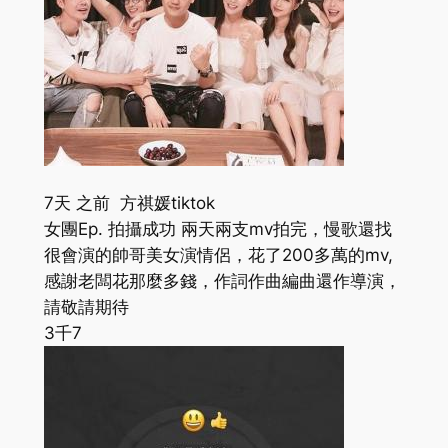
7天 之前 方祺媛tiktok
女團Ep. 拍攝成功 兩天兩支mv拍完，慢歌還找
很會演的帥哥美女演情侶，花了200多萬的mv,
感謝老闆花那麼多錢，作詞作曲編曲還作導演，
請敬請期待
3千
7