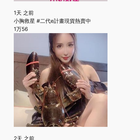
1天 之前
小胸救星 #二代e計畫現貨熱賣中
1万
56
2天 之前