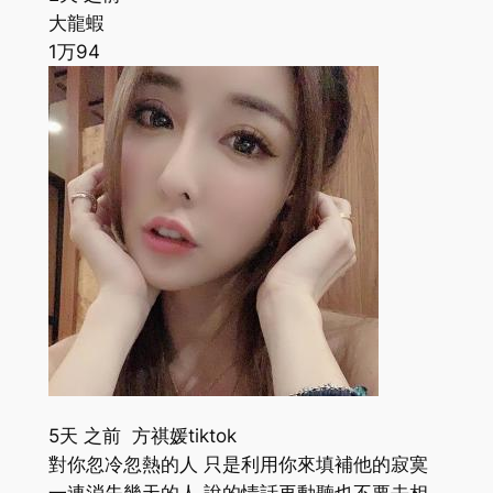
大龍蝦
1万
94
5天 之前 方祺媛tiktok
對你忽冷忽熱的人 只是利用你來填補他的寂寞