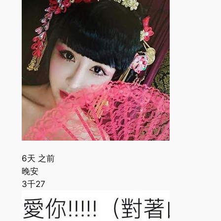
6天 之前
晚安
3千
27