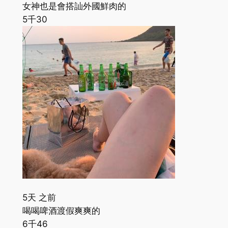
女神也是會搭訕外國鮮肉的
5千
30
5天 之前
喝喝啤酒渡假爽爽的
6千
46