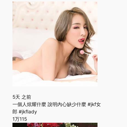
5天 之前
一個人炫耀什麼 說明內心缺少什麼 #jkf女
郎 #jkflady
1万
115