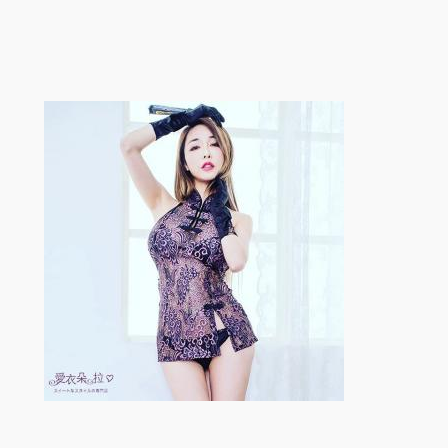
跳
至
内
容