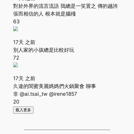
對於外界的流言流語 我總是一笑置之 傳的越誇
張而相信的人 根本就是腦殘
63
17天 之前
別人家的小孩總是比較好玩
72
17天 之前
久違的閨蜜美麗媽媽們火鍋聚會 聊事
非 @ai.tsai_tw @irene1857
20
载入更多