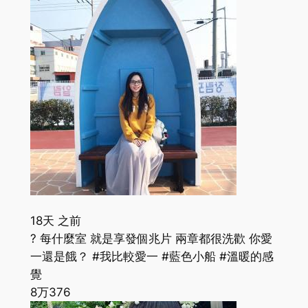
18天 之前
? 每什麼室 就是享發個兆片 兩章都很洗歡 你愛
一還是餓？ #我比較愛一 #藍色小船 #溫暖的感
覺
8万
376