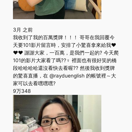
3月 之前
我收到了我的百萬獎牌！！！ 哥哥在我回覆今
天要101影片留言時，安排了小驚喜拿來給我❤️
❤️❤️ 謝謝大家，一百萬，是我們一起的? 今天爬
101的影片大家看了嗎??‍♀️ 裡面也有很好笑的橋
段哈哈哈哈還沒看快去看喔?? 然後我收到獎牌
的驚喜直播，在 @rayduenglish 的帳號裡～大
家可以去看嘿嘿嘿?
9万
348