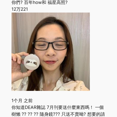
你們? 百年how和 福星高照?
12万
221
1个月 之前
你知道DEAR雜誌 7月刊要送什麼東西嗎！ 一個
樹懶 ?? ?? ?? 隨身鏡??? 只送不賣呦? 想要的請