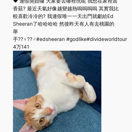
❤️ 連假開始囉 大家要去哪裡玩呢 我想在家裡當
香菇? 最近天氣好像越變越熱嗚嗚嗚嗚 其實我比
較喜歡冷冷的? 我連假唯一一天出門就獻給Ed
Sheeran了哈哈哈哈 然後昨天有人有去桃園的
舉
手??‍♀️??‍♂️#edsheeran #godlike#divideworldtour
4万
141