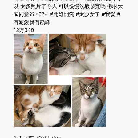
以 太多照片了今天 可以慢慢洗版發完嗎 徵求大
家同意??‍♀️??‍♂️ #開好開滿 #太少女了 #我愛 #
有濾鏡就有巔峰
12万
840