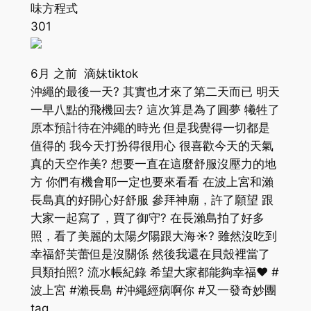
味方程式
301
6月 之前 滴妹tiktok
沖繩的最後一天? 其實也才來了第二天而已 明天
一早八點的飛機回去? 這次算是為了圓夢 犧牲了
原本預計待在沖繩的時光 但是我覺得一切都是
值得的 我今天打扮得很用心 很喜歡今天的天氣
真的天空作美? 想要一直在這麼舒服沒壓力的地
方 你們有機會耶一定也要來看看 在波上宮和瀨
長島真的好開心好舒服 參拜神廟，許了願望 跟
大家一起寫了，買了御守? 在長瀨島拍了好多
照，看了美麗的太陽夕陽跟大海☀️? 雖然沒吃到
幸福舒芙蕾但是沒關係 然後我還在貝殼裡當了
貝類拍照? 流水帳紀錄 希望大家都能夠幸福❤️ #
波上宮 #瀨長島 #沖繩經病啊你 #又一發奇妙團
tag