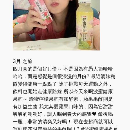
3月 之前
四月真的是個好月份～ 不是因為有愚人節哈哈
哈哈，而是感覺是個很浪漫的月份? 最近滴妹稍
微變得健康一點點了 除了挑戰每天運動之外，
飲料也開始走健康路線 所以今天來喝波蜜健康
果酢～ 蜂蜜檸檬果酢有加酵素，蘋果果酢則是
有加益生菌 我尤其愛蘋果口味的，因為它甜甜
酸酸的剛剛好，讓人喝到春天的感覺❤️ 飯後喝
一瓶，非常的清爽又好喝！ 現在去超商就可以
買到櫻花限定包裝的果酢喔！? #波蜜健康果酢#