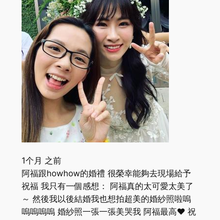
1个月 之前
阿福跟howhow的婚禮 很榮幸能夠去現場給予
祝福 我只有一個感想： 阿福真的太可愛太美了
～ 然後我以後結婚我也想拍超美的婚紗照啦嗚
嗚嗚嗚嗚 婚紗照一張一張美哭我 阿福最高❤️ 祝