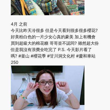
4月 之前
今天比昨天冷很多 但是今天看到很多很多櫻花?
好美粉白色的一片少女心真的豪美 加上有機會
買到超級大的棉花糖 哥哥並不認同? 雖然超大份
但是我沒有浪費全吃完了 P.S. 今天影片看了
嗎? #釜山 #櫻花季 #甘川洞文化村 #慶和車站
250