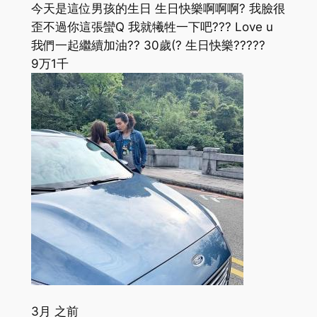
今天是這位男孩的生日 生日快樂啊啊啊? 我臉很
歪不過你這張蠻Q 我就犧牲一下吧??? Love u
我們一起繼續加油?? 30歲(? 生日快樂?????
9万
1千
3月 之前