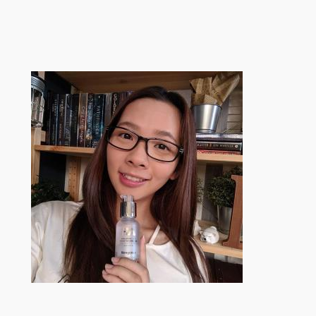
跳
至
内
容