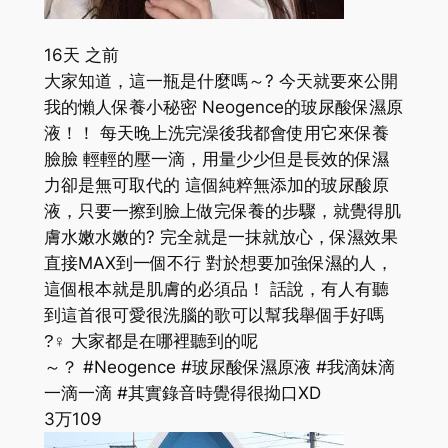
16天 之前
大家知道，這一瓶是什麼嗎～? 今天就要來公開
我的懶人保養小秘密 Neogence的玻尿酸保濕原
液！！ 每天晚上洗完澡後我都會使用它來保養
臉臉 輕輕的壓一滴，用量少少但是長效的保濕
力卻是無可取代的 這個純粹無添加的玻尿酸原
液，只要一擦到臉上做完保養的步驟，就覺得肌
膚水嫩水嫩的? 完全就是一抹就放心，保濕效果
直接MAX到一個不行 對於想要加強保濕的人，
這個根本就是肌膚的必須品！ 話說，有人有聽
到這首很可愛很洗腦的歌可以幫我舉個手好嗎
?‍♀ 大家都是在哪裡聽到的呢
～？ #Neogence #玻尿酸保濕原液 #我滴妹滴
一滴一滴 #其實錄音時覺得很拗口XD
3万
109