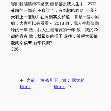
變到我腦筋轉不過來 但是都是我人生中，不可
或缺的一部分 不多說了，有點懶哈哈哈 不過今
天有上一隻影片在阿滴英文頻道，算是一個小回
顧，大家可以去看看～ 2018 致，我人生顏值巔
峰的一年 致，我人生最複雜的一年 致，我的2X
歲的青春 致，我最好的樣子 最後，希望大家都
能夠幸福❤️ 新年快樂?
326
←
之前：
黄鸿升
下一篇：
魏大勋
tiktok
tiktok
→