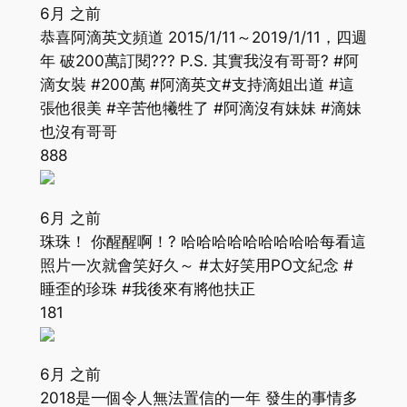
6月 之前
恭喜阿滴英文頻道 2015/1/11～2019/1/11，四週
年 破200萬訂閱??? P.S. 其實我沒有哥哥? #阿
滴女裝 #200萬 #阿滴英文#支持滴姐出道 #這
張他很美 #辛苦他犧牲了 #阿滴沒有妹妹 #滴妹
也沒有哥哥
888
6月 之前
珠珠！ 你醒醒啊！? 哈哈哈哈哈哈哈哈哈每看這
照片一次就會笑好久～ #太好笑用PO文紀念 #
睡歪的珍珠 #我後來有將他扶正
181
6月 之前
2018是一個令人無法置信的一年 發生的事情多