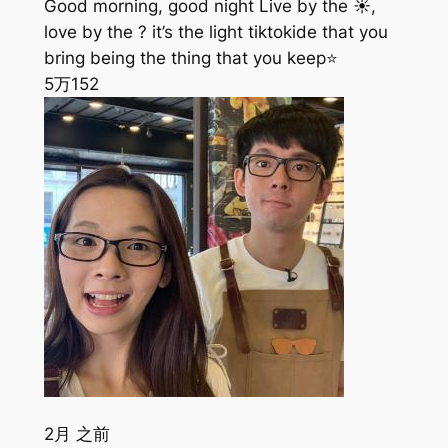
Good morning, good night Live by the ☀️,
love by the ? it’s the light tiktokide that you
bring being the thing that you keep⭐️
5万
152
2月 之前