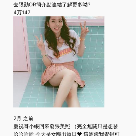
去限動OR簡介點連結了解更多呦?
4万
147
2月 之前
慶祝哥小帳回來發張美照 （完全無關只是想發
哈哈哈哈 今天是女團出道日❤️ 這濾鏡我覺得可