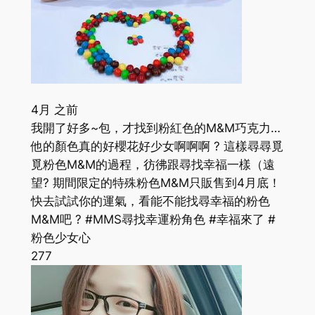
4月 之前
我開了好多~包，才找到粉紅色的M&M巧克力…
他的顏色真的好櫻花好少女啊啊啊 ? 這樣尋尋覓
覓粉色M&M的過程，彷彿跟尋找幸福一樣（遠
望? 期間限定的特殊粉色M&M只販售到4月底！
快去試試你的運氣，看能不能找尋幸福的粉色
M&M吧 ? #MMS尋找幸運粉角色 #幸福來了 #
粉色少女心
277