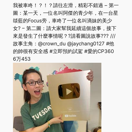
我被車咚！？！？請往左滑，精彩不錯過 – 第一
圖：某一天，一位名叫阿傑的青少年，在一台星
燄藍的Focus旁，車咚了一位名叫滴妹的美少
女? – 第二圖：請大家幫我延續這個故事，接下
來是發生了什麼事情呢？?請看圖說故事??? ///
故事主角：@crown_du @jaychang0127 #他
的帥很有安全感 #立即預約試駕 #愛的CP360
6万
453