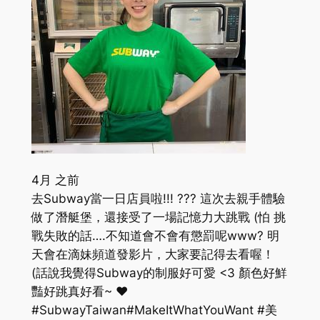
4月 之前
去Subway當一日店員啦!!! ??? 這次去親手體驗
做了潛艇堡，還接受了一場記憶力大跳戰 (怕 挑
戰失敗的話….不知道會不會有懲罰呢www? 明
天會在滴妹頻道發影片，大家要記得去看喔！
(話說我覺得Subway的制服好可愛 <3 顏色好鮮
豔好跳真好看~ ❤
#SubwayTaiwan#MakeItWhatYouWant #美