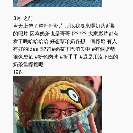
3月 之前
今天上傳了整哥哥影片 所以我要來曬奶茶近期
的照片 因為奶茶也是哥哥 (????? 大家影片都有
看了嗎哈哈哈哈 好想幫珍奶各想一個標籤 有人
有好的idea嗎???#奶茶下巴消失中 #有個姿勢
很像袋鼠 #粉色肉球 #折手手 #還是用沒下巴的
奶茶當標籤呢
196