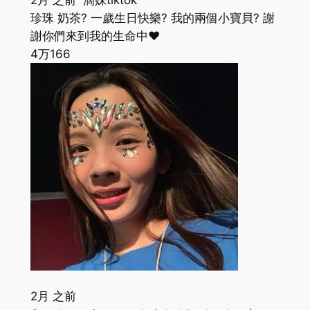
2月 之前 滴妹tiktok
珍珠 奶茶? 一歲生日快樂? 我的兩個小寶貝? 謝
謝你們來到我的生命中❤️
4万
166
2月 之前