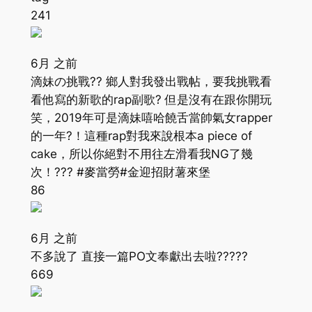
241
6月 之前
滴妹の挑戰?? 鄉人對我發出戰帖，要我挑戰看
看他寫的新歌的rap副歌? 但是沒有在跟你開玩
笑，2019年可是滴妹嘻哈饒舌當帥氣女rapper
的一年?！這種rap對我來說根本a piece of
cake，所以你絕對不用往左滑看我NG了幾
次！??? #麥當勞#金迎招財薯來堡
86
6月 之前
不多說了 直接一篇PO文奉獻出去啦?????
669