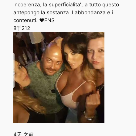
incoerenza, la superficialita’…a tutto questo
antepongo la sostanza ,l abbondanza e i
contenuti. ❤FNS
8千
212
4天 之前