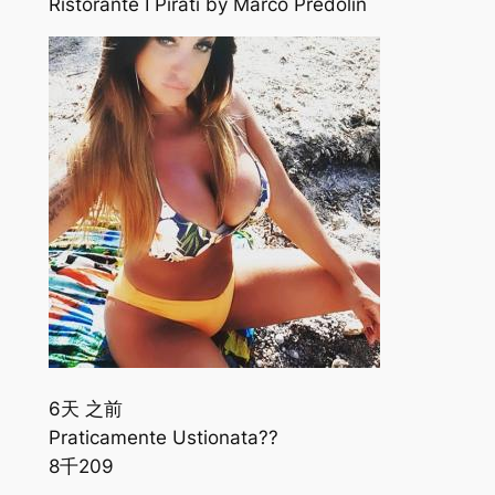
Ristorante I Pirati by Marco Predolin
6天 之前
Praticamente Ustionata??
8千
209