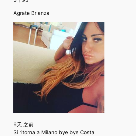
3千
95
Agrate Brianza
6天 之前
Si ritorna a Milano bye bye Costa