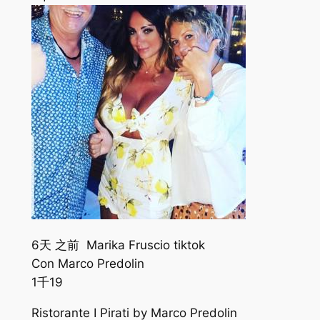
6天 之前 Marika Fruscio tiktok
Con Marco Predolin
1千
19
Ristorante I Pirati by Marco Predolin