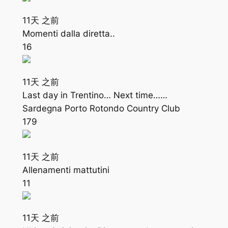
11天 之前
Momenti dalla diretta..
16
11天 之前
Last day in Trentino… Next time……
Sardegna Porto Rotondo Country Club
179
11天 之前
Allenamenti mattutini
11
11天 之前