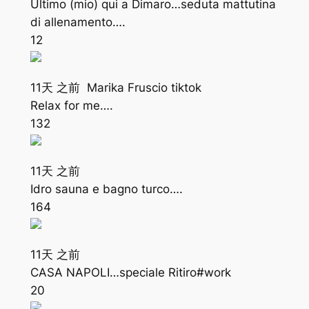
Ultimo (mio) qui a Dimaro…seduta mattutina
di allenamento….
12
11天 之前 Marika Fruscio tiktok
Relax for me….
132
11天 之前
Idro sauna e bagno turco….
164
11天 之前
CASA NAPOLI…speciale Ritiro#work
20