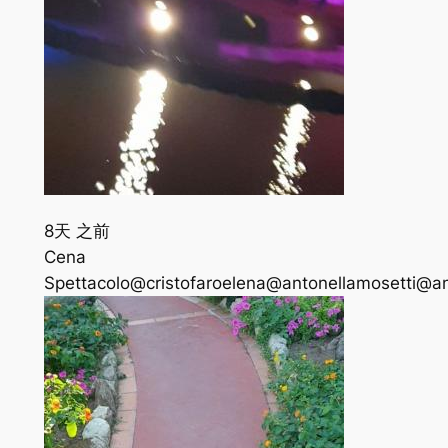
8天 之前
Cena
Spettacolo@cristofaroelena@antonellamosetti@a