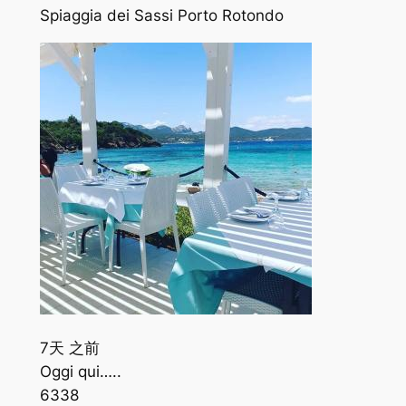
Spiaggia dei Sassi Porto Rotondo
7天 之前
Oggi qui…..
633
8