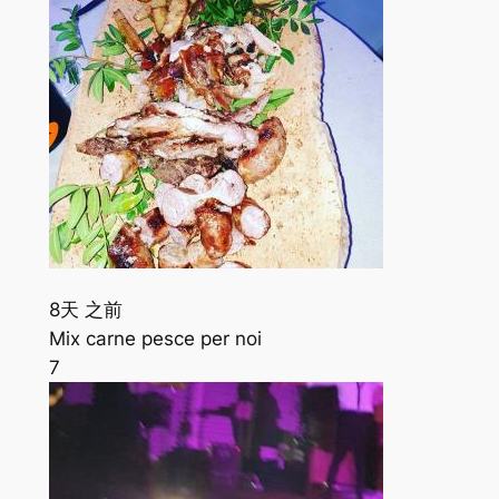
8天 之前
Mix carne pesce per noi
7