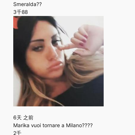
Smeralda??
3千
88
6天 之前
Marika vuoi tornare a Milano????
2千