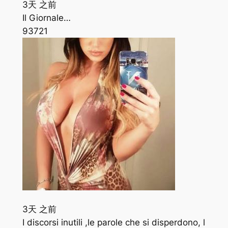
3天 之前
Il Giornale…
937
21
3天 之前
I discorsi inutili ,le parole che si disperdono, l