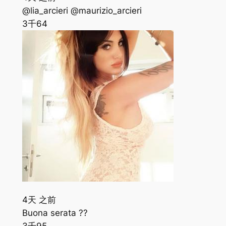
@lia_arcieri @maurizio_arcieri
3千
64
4天 之前
Buona serata ??