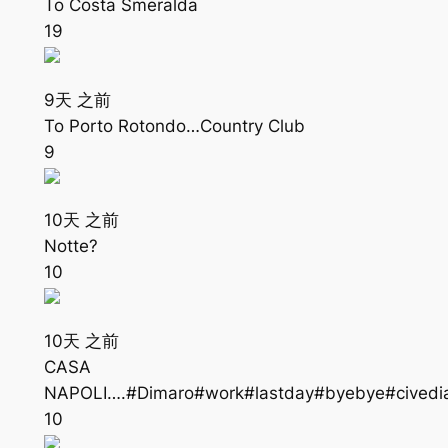
To Costa Smeralda
19
9天 之前
To Porto Rotondo…Country Club
9
10天 之前
Notte?
10
10天 之前
CASA
NAPOLI….#Dimaro#work#lastday#byebye#civedi
10