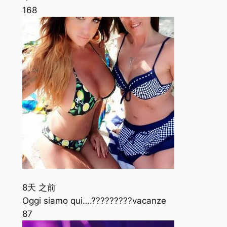
168
8天 之前
Oggi siamo qui….?????????vacanze
87