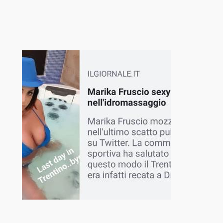
跳
至
内
容