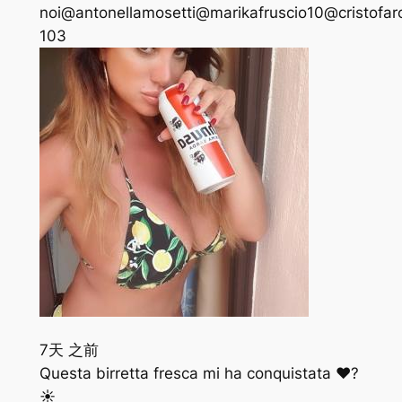
noi@antonellamosetti@marikafruscio10@cristofar
103
7天 之前
Questa birretta fresca mi ha conquistata ❤?
☀️