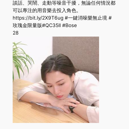
談話、哭鬧、走動等噪音干擾，無論任何情況都
可以專注的用音樂去投入角色。
https://bit.ly/2X9T6ug #一鍵消噪樂無止境 #
玫瑰金限量版#QC35II #Bose
28