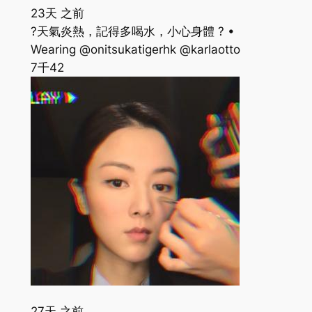
23天 之前
?天氣炎熱，記得多喝水，小心身體 ? •
Wearing @onitsukatigerhk @karlaotto
7千
42
27天 之前