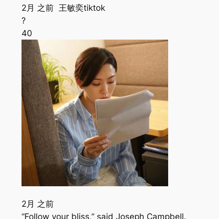
2月 之前 王敏奕tiktok
?
40
2月 之前
“Follow your bliss,” said Joseph Campbell.