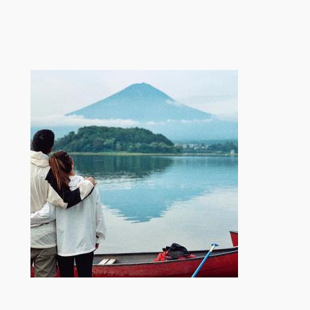
跳
至
内
容