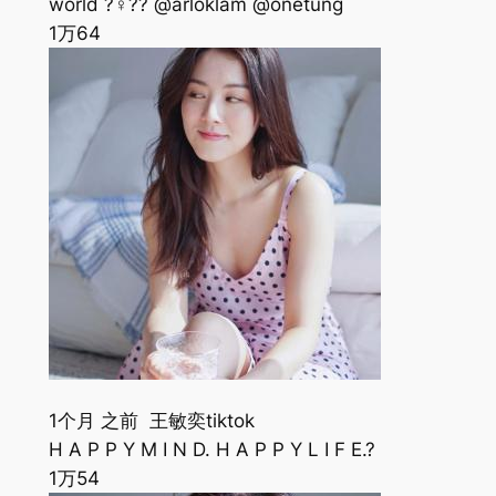
world ?‍♀️?? @arloklam @onetung
1万
64
1个月 之前 王敏奕tiktok
H A P P Y M I N D. H A P P Y L I F E.?
1万
54