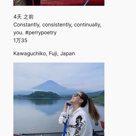
4天 之前
Constantly, consistently, continually,
you. #perrypoetry
1万
35
Kawaguchiko, Fuji, Japan