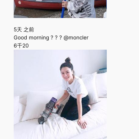
5天 之前
Good morning ? ? ? @moncler
6千
20