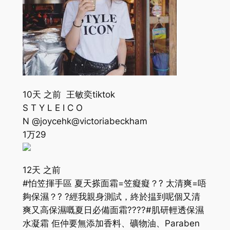
10天 之前 王敏奕tiktok
S T Y L E I C O
N @joycehk@victoriabeckham
1万
29
12天 之前
#怕笠揮手區 夏天搽面霜=笠癡癡？? 太清爽=唔
夠保濕？? ?經我親身測試，終於揾到呢個又清
爽又高保濕嘅夏日必備面霜????#肌研輕透保濕
水凝霜 佢仲要無添加香料、礦物油、Paraben