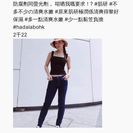
防腐劑同螢光劑， 啱哂我嘅要求！? #肌研 #不
多不少の清爽水嫩 #原來肌研極潤係清爽得黎好
保濕 #多一點清爽水嫩 #少一點黏笠負擔
#hadalabohk
2千
22