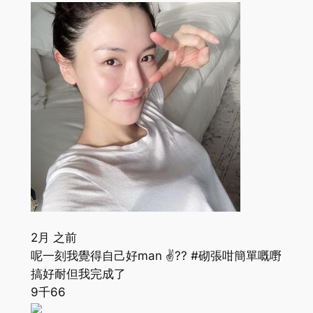
2月 之前
呢一刻我覺得自己好man ✌?? #砌張咁簡單嘅嘢
搞好耐但我完成了
9千
66