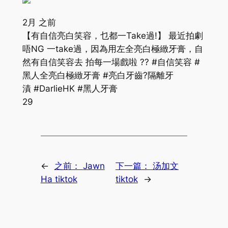
2月 之前
【有自信亮白笑容，乜都一Take過!】 最近拍劇
唔NG 一take過，因為用左全亮白極緻牙膏，自
然有自信笑容去 拍每一場戲啦 ?? #自信笑容 #
黑人全亮白極緻牙膏 #亮白牙齒?隔離牙
漬 #DarlieHK #黑人牙膏
29
←
之前：
Jawn
下一篇：
汤加文
Ha tiktok
tiktok
→