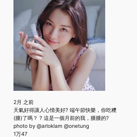
2月 之前
天氣好得讓人心情美好? 端午節快樂，你吃糭
(腫)了嗎？ ? 這是一個月前的我，腫腫的?
photo by @arloklam @onetung
1万
47