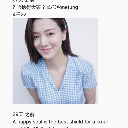
? 唔捨得大家 ? ✍?@onetung
4千
22
29天 之前
A happy soul is the best shield for a cruel