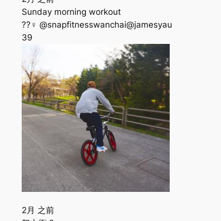
Sunday morning workout
??‍♀️ @snapfitnesswanchai@jamesyau
39
2月 之前