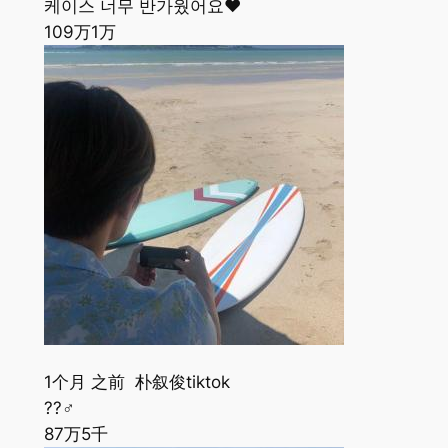
케이스 너무 반가웠어요❤️
109万
1万
1个月 之前 朴叙俊tiktok
??‍♂️
87万
5千