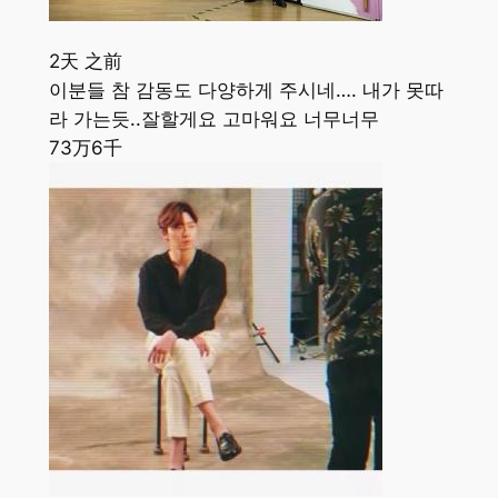
2天 之前
이분들 참 감동도 다양하게 주시네…. 내가 못따
라 가는듯..잘할게요 고마워요 너무너무
73万
6千