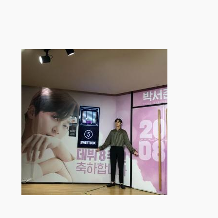
跳
至
内
容