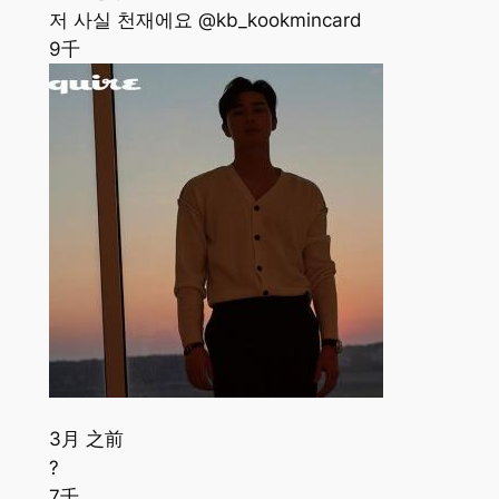
저 사실 천재에요 @kb_kookmincard
9千
3月 之前
?
7千