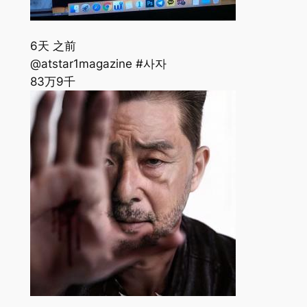
6天 之前
@atstar1magazine #사자
83万
9千