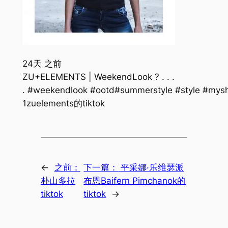
24天 之前
ZU+ELEMENTS | WeekendLook ? . . .
. #weekendlook #ootd#summerstyle #style #mysh
1zuelements的tiktok
←
之前：
下一篇：
平采娜·乐维瑟派
朴山多拉
布恩Baifern Pimchanok的
tiktok
tiktok
→