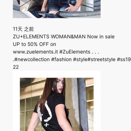
11天 之前
ZU+ELEMENTS WOMAN&MAN Now in sale
UP to 50% OFF on
www.zuelements.it #ZuElements . . .
.#newcollection #fashion #style#streetstyle #s
22