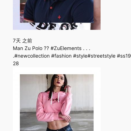
7天 之前
Man Zu Polo ?? #ZuElements . . .
.#newcollection #fashion #style#streetstyle #s
28