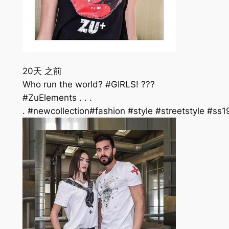
20天 之前
Who run the world? #GIRLS! ???
#ZuElements . . .
. #newcollection#fashion #style #streetstyle #