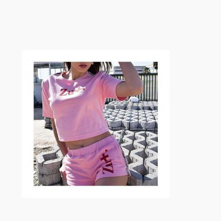
跳
至
内
容