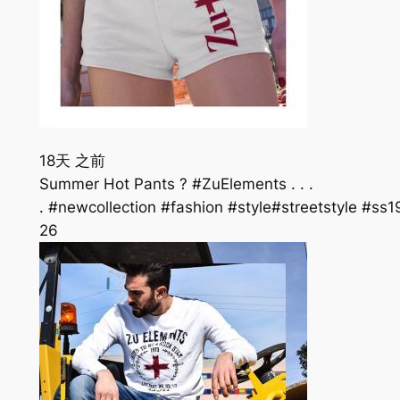
18天 之前
Summer Hot Pants ? #ZuElements . . .
. #newcollection #fashion #style#streetstyle #
26