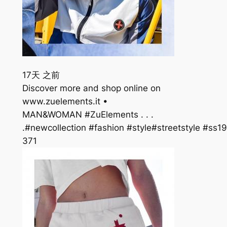
17天 之前
Discover more and shop online on
www.zuelements.it •
MAN&WOMAN #ZuElements . . .
.#newcollection #fashion #style#streetstyle #s
37
1