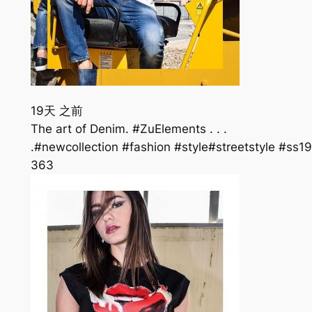
19天 之前
The art of Denim. #ZuElements . . .
.#newcollection #fashion #style#streetstyle #s
36
3