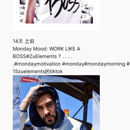
14天 之前
Monday Mood: WORK LIKE A
BOSS#ZuElements ? . . . .
.#mondaymotivation #monday#mondaymorning 
15zuelements的tiktok