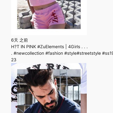
6天 之前
H?T IN PINK #ZuElements | 4Girls . . .
. #newcollection #fashion #style#streetstyle #
23