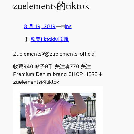
zuelements的tiktok
8 月 19, 2019
—
ins
由
于
欧美tiktok网页版
Zuelements®@zuelements_official
收藏
940 帖子
9千 关注者
770 关注
Premium Denim brand SHOP HERE ⬇️
zuelements的tiktok