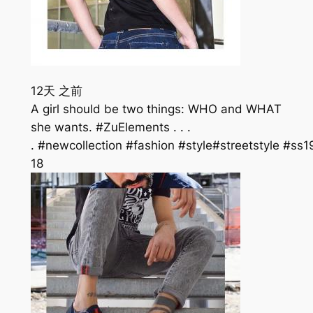
12天 之前
A girl should be two things: WHO and WHAT
she wants. #ZuElements . . .
. #newcollection #fashion #style#streetstyle #
18