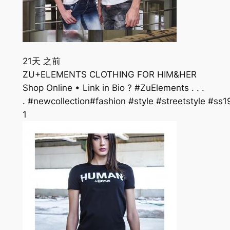
21天 之前
ZU+ELEMENTS CLOTHING FOR HIM&HER
Shop Online • Link in Bio ? #ZuElements . . .
. #newcollection#fashion #style #streetstyle #
1