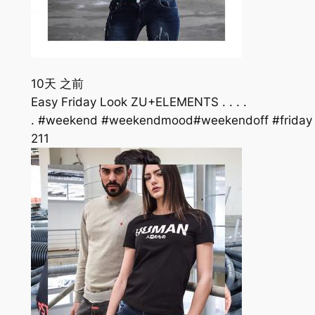
10天 之前
Easy Friday Look ZU+ELEMENTS . . . .
. #weekend #weekendmood#weekendoff #friday 
21
1