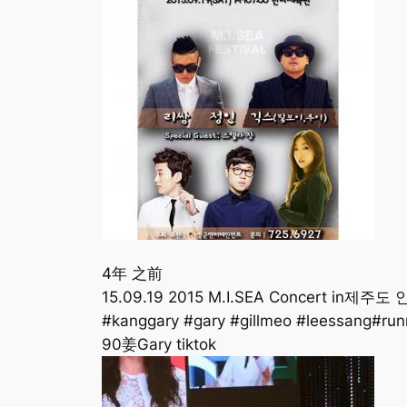
4年 之前
15.09.19 2015 M.I.SEA Concert
#kanggary #gary #gillmeo #leessang
90姜Gary tiktok