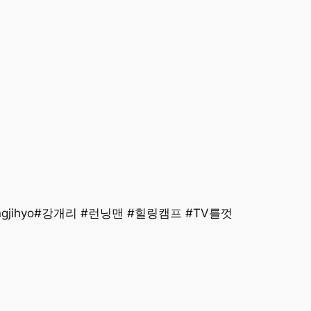
ongjihyo#강개리 #런닝맨 #힐링캠프 #TV를껏