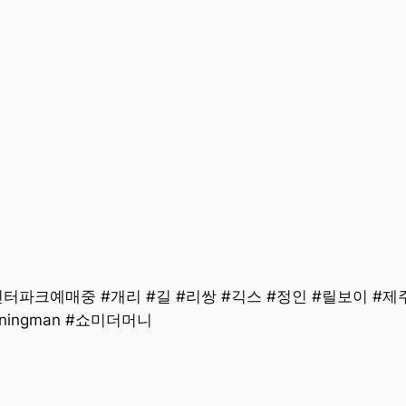
 in제주도 인터파크예매중 #개리 #길 #리쌍 #긱스 #정인 #릴보이 #
#runningman #쇼미더머니