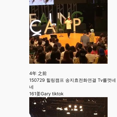
4年 之前
150729 힐링캠프 송지효전화연결 Tv를껏네 무반
네
161姜Gary tiktok