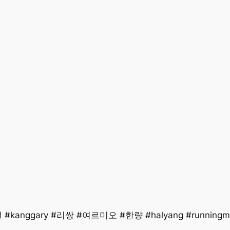
kanggary #리쌍 #여르미오 #한량 #halyang #runningm