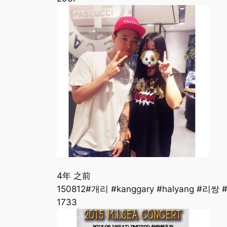
4年 之前
150812#개리 #kanggary #halyang #리쌍 #
173
3