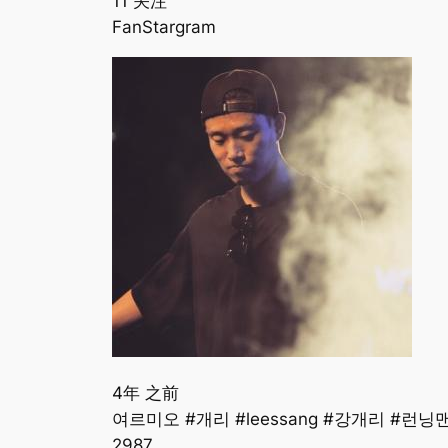
11 关注
FanStargram
4年 之前
여르미오 #개리 #leessang #강개리 #런닝맨 #
298
7