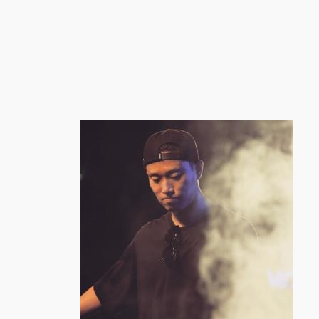
跳
至
内
容