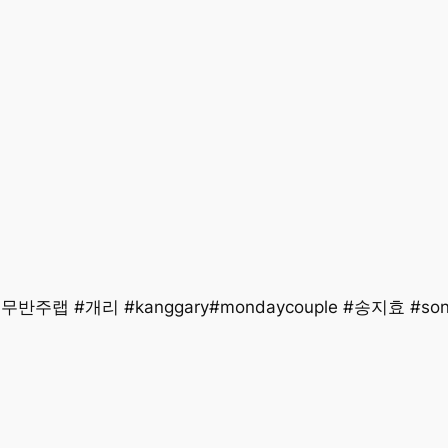
주랩 #개리 #kanggary#mondaycouple #송지효 #s