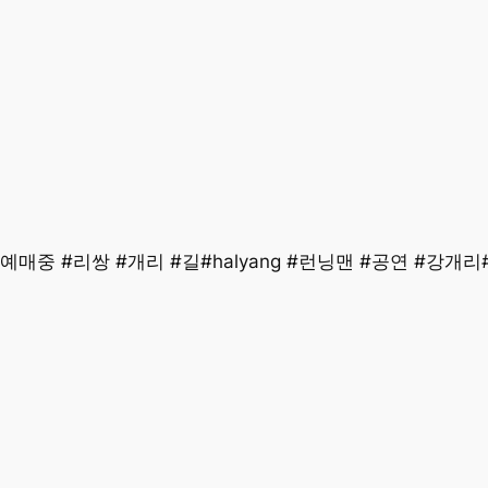
중 #리쌍 #개리 #길#halyang #런닝맨 #공연 #강개리#kang