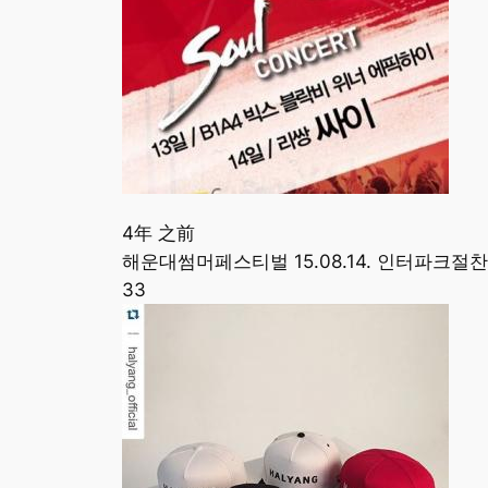
4年 之前
해운대썸머페스티벌 15.08.14. 인터파크절찬예매
33