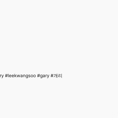
y #leekwangsoo #gary #개리