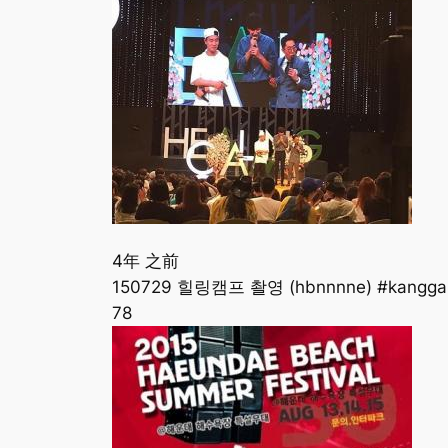
4年 之前
150729 힐링캠프 촬영 (hbnnnne) #kanggar
78