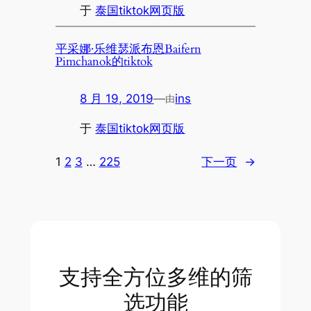
于
泰国tiktok网页版
平采娜·乐维瑟派布恩Baifern
Pimchanok的tiktok
8 月 19, 2019
—
ins
由
于
泰国tiktok网页版
1
2
3
…
225
下一页
→
支持全方位多维的筛
选功能