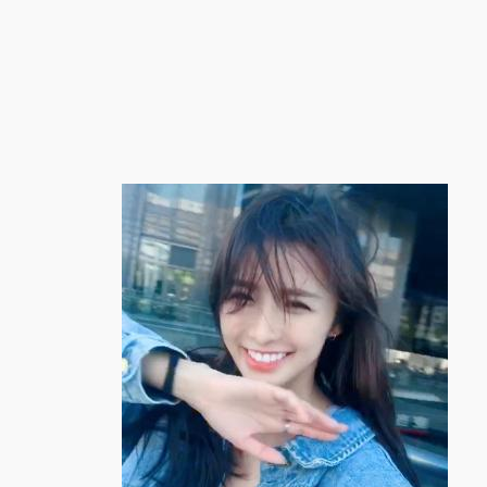
跳
至
内
容