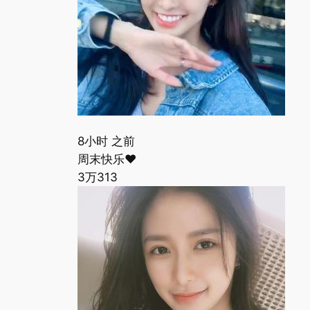
8小时 之前
周末快乐❤️
3万
313