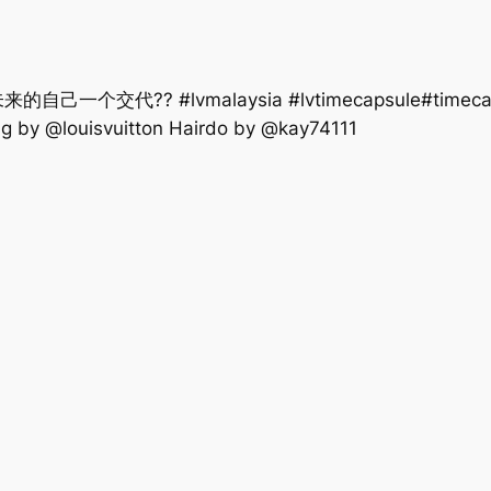
 #lvmalaysia #lvtimecapsule#timecapsulek
g by @louisvuitton Hairdo by @kay74111