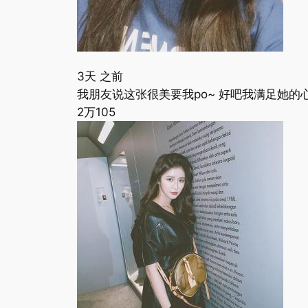
3天 之前
我朋友说这张很美要我po~ 好吧我满足她的心愿?
2万
105