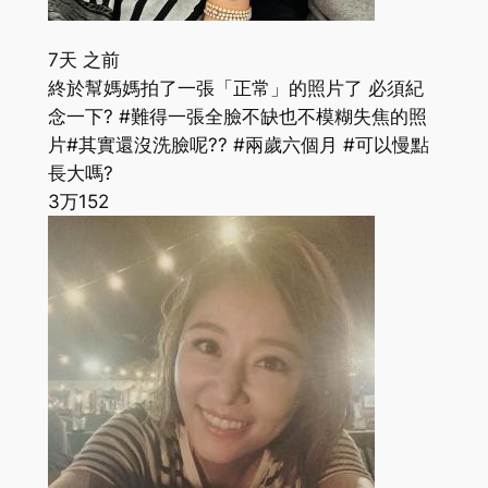
7天 之前
終於幫媽媽拍了一張「正常」的照片了 必須紀
念一下? #難得一張全臉不缺也不模糊失焦的照
片#其實還沒洗臉呢?? #兩歲六個月 #可以慢點
長大嗎?
3万
152