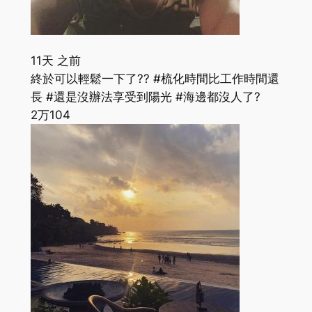
11天 之前
終於可以輕鬆一下了?? #梳化時間比工作時間還
長 #還是沒辦法享受到陽光 #海邊都沒人了?
2万
104