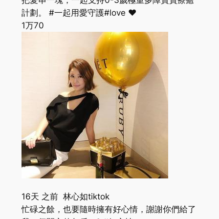
把愛串一塊，一起支持0-3歲極重多障寶寶療癒
計劃。 #一起用愛守護#love ❤️
1万
70
16天 之前 林心如tiktok
忙碌之餘，也要隨時擁有好心情，謝謝你們給了