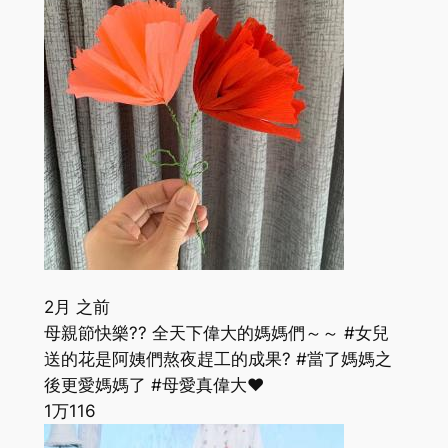
2月 之前
母親節快樂?? 全天下偉大的媽媽們～～ #女兒
送的花是阿姨們熬夜趕工的成果? #當了媽媽之
後更愛媽媽了 #母愛真偉大❤️
1万
116