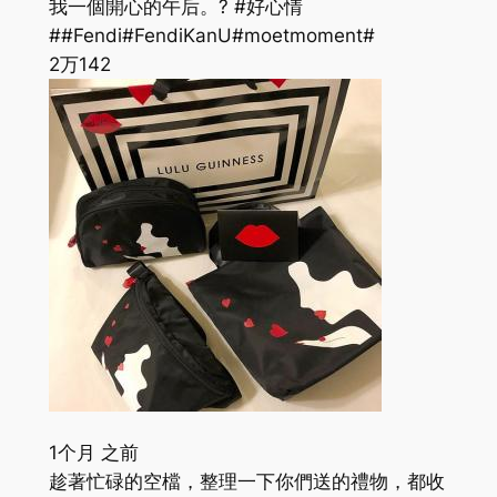
我一個開心的午后。? #好心情
##Fendi#FendiKanU#moetmoment#
2万
142
1个月 之前
趁著忙碌的空檔，整理一下你們送的禮物，都收