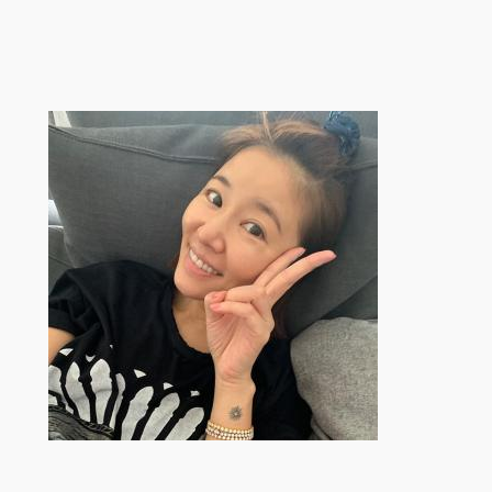
跳
至
内
容