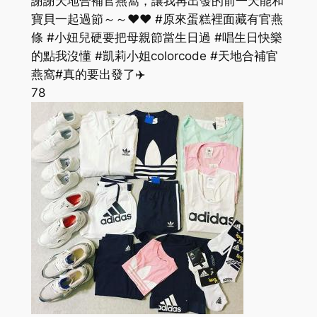
謝謝天地合補官燕窩，讓我再出發的前一天能和
寶貝一起過節～～❤️❤️ #原來蛋糕裡面藏有官燕
條 #小妞兒硬要把母親節當生日過 #唱生日快樂
的點我沒懂 #凱莉小姐colorcode #天地合補官
燕窩#真的要出發了✈️
78