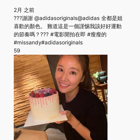
2月 之前
???謝謝 @adidasoriginals@adidas 全都是姐
喜歡的顏色。 難道這是一個謹惕我該好好運動
的節奏嗎？??? #電影開拍在即 #瘦瘦的
#missandy#adidasoriginals
59