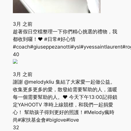
3月 之前
趁著假日空檔整理一下你們精心挑選的禮物，我
都收到囉！❤️ #日常#好心情
#coach#giuseppezanotti#ysl#yvessaintlaurent#ro
40
3月 之前
謝謝 @melodykliu 集結了大家愛一起做公益。
收集更多更多的愛，散發給需要幫助的人，溫暖
每一個需要幫助的人。❤️ 今天下午13:00記得鎖
定YAHOOTV 準時上線競標，和我們一起捐愛
心！ 幫助孩子得到更好的照護！#Melody瘋時
尚#家扶基金會#biglove#love
32