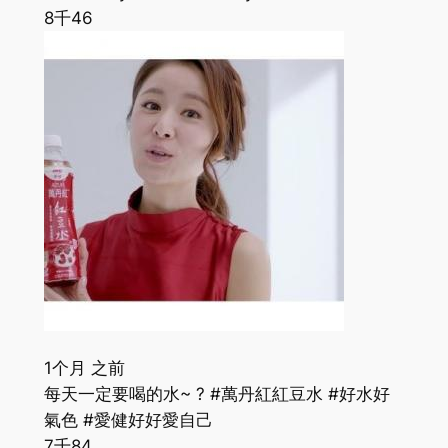
8千
46
1个月 之前
每天一定要喝的水~ ? #萬丹紅紅豆水 #好水好
氣色 #愛健好好愛自己
7千
84