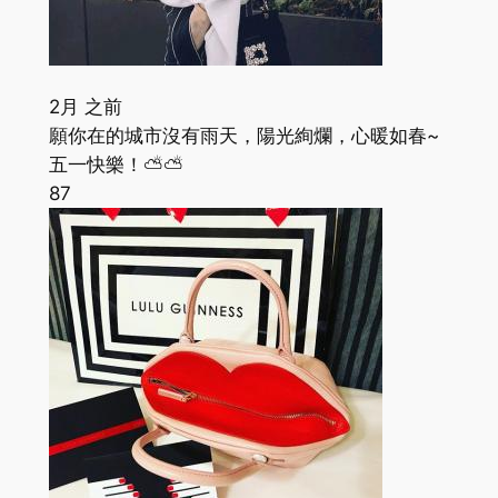
2月 之前
願你在的城市沒有雨天，陽光絢爛，心暖如春~
五一快樂！⛅️⛅️
87