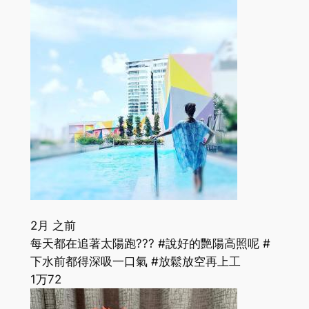
2月 之前
每天都在追著太陽跑??? #說好的艷陽高照呢 #
下水前都得深吸一口氣 #放鬆放空再上工
1万
72