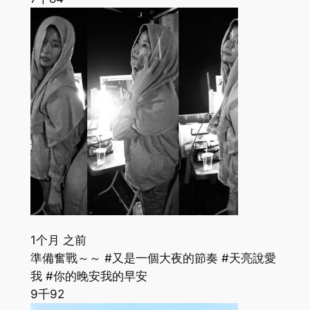
1个月 之前
準備奮戰～～ #又是一個大夜的節奏 #天亮說愛
我 #你的晚安我的早安
9千
92