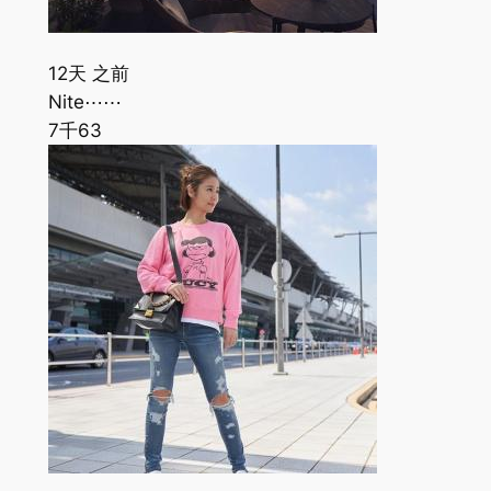
12天 之前
Nite⋯⋯
7千
63