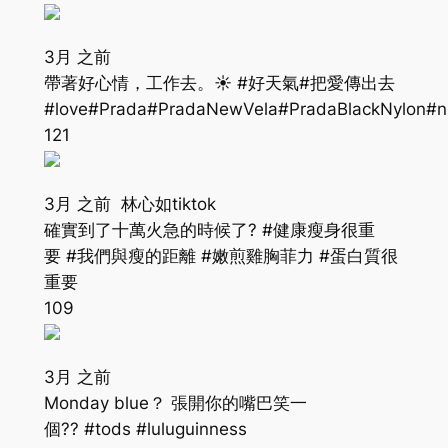
3月 之前
帶著好心情，工作去。☀️ #好天氣#把愛傳出去
#love#Prada#PradaNewVela#PradaBlackNylon#n
121
3月 之前 林心如tiktok
確實到了十萬火急的時候了? #健康瘦身很重
要 #我們與瘦的距離 #嫩煎雞胸菲力 #蛋白質很
重要
109
3月 之前
Monday blue？ 張開你的嘴巴笑一
個?? #tods #luluguinness