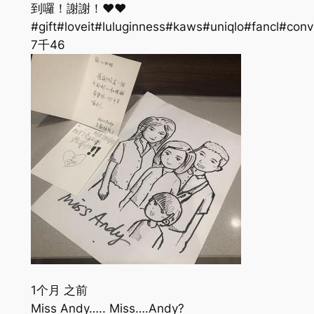
到囉！謝謝！❤️❤️
#gift#loveit#luluginness#kaws#uniqlo#fancl#con
7千
46
1个月 之前
Miss Andy….. Miss….Andy?