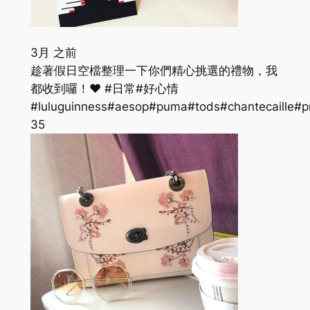
3月 之前
趁著假日空檔整理一下你們精心挑選的禮物，我
都收到囉！❤️ #日常#好心情
#luluguinness#aesop#puma#tods#chantecaille#pr
35